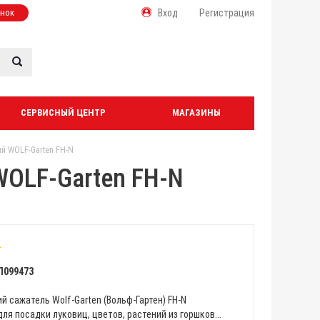
онок
Вход
Регистрация
СЕРВИСНЫЙ ЦЕНТР
МАГАЗИНЫ
й WOLF-Garten FH-N
WOLF-Garten FH-N
Л099473
 сажатель Wolf-Garten (Вольф-Гартен) FH-N
ля посадки луковиц, цветов, растений из горшков...