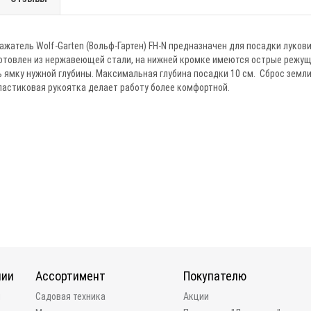
жатель Wolf-Garten (Вольф-Гартен) FH-N предназначен для посадки луков
готовлен из нержавеющей стали, на нижней кромке имеются острые режущ
 ямку нужной глубины. Максимальная глубина посадки 10 см. Сброс земл
ластиковая рукоятка делает работу более комфортной.
нии
Ассортимент
Покупателю
и
Садовая техника
Акции