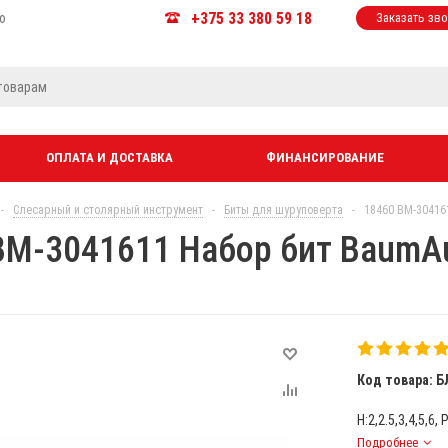
+375 33 380 59 18
ю
Заказать зв
ОПЛАТА И ДОСТАВКА
ФИНАНСИРОВАНИЕ
-
Слесарный и столярный инструмент
-
Биты для шуруповерта
-
18460 BM-30416
BM-3041611 Набор бит BaumAu
Код товара: Б
Н:2,2.5,3,4,5,6,
Подробнее