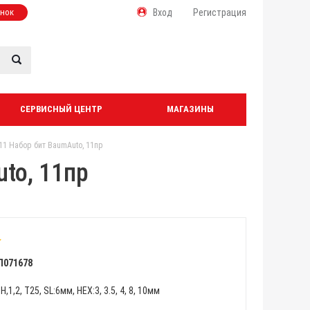
онок
Вход
Регистрация
СЕРВИСНЫЙ ЦЕНТР
МАГАЗИНЫ
11 Набор бит BaumAuto, 11пр
to, 11пр
Л071678
 PH,1,2, Т25, SL:6мм, HEX:3, 3.5, 4, 8, 10мм