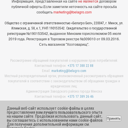
Информация, представленная на сайте
не является
договором
публичной оферты.
Если заметили неточность на сайте просьба
сообщить
marketing@belagro.com
Общество с ограниченной ответственностью «Белагро Бел», 220047, г. Минск, ул.
Илимская, д. 58, к.1, УНП 190153542. Свидетельство о государственной
№190153542, выданное Минcким горисполкомом 05 июля
регистрации
2019 года. Регистрация в Торговом реестре №309010 от 09.03.2016.
Сеть магазинов "Хозтоварищ".
Рассмотрение обращений покупателей о нарушении прав потребителей:
Контактный телефон:
+375 17 388 22 88
Email:
marketing@belagro.com
Местный распорядительный орган, уполномоченный рассматривать обращения
покупателей в соответствии с законодательством об обращении граждан и
юридических лиц:
Администрация Заводского района города Минска
Контактный телефон:
+375 17 389 26 46
Данный веб-сайт использует cookie-файлы в целях
предоставления вам лучшего пользовательского опыта
© 2026 ООО «Белагро Бел»
на нашем сайте. Продолжая использовать данный сайт,
Принять
вы соглашаетесь с использованием нами cookie-файлов.
Для получения дополнительной информации см.