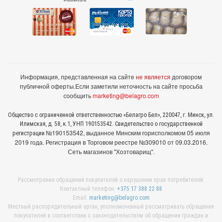
Информация, представленная на сайте
не является
договором
публичной оферты.
Если заметили неточность на сайте просьба
сообщить
marketing@belagro.com
Общество с ограниченной ответственностью «Белагро Бел», 220047, г. Минск, ул.
Илимская, д. 58, к.1, УНП 190153542. Свидетельство о государственной
№190153542, выданное Минcким горисполкомом 05 июля
регистрации
2019 года. Регистрация в Торговом реестре №309010 от 09.03.2016.
Сеть магазинов "Хозтоварищ".
Рассмотрение обращений покупателей о нарушении прав потребителей:
Контактный телефон:
+375 17 388 22 88
Email:
marketing@belagro.com
Местный распорядительный орган, уполномоченный рассматривать обращения
покупателей в соответствии с законодательством об обращении граждан и