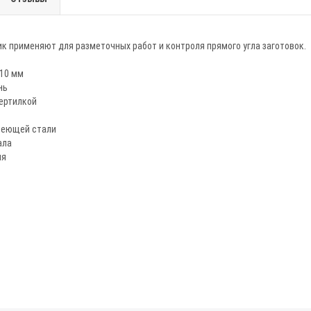
к применяют для разметочных работ и контроля прямого угла заготовок.
410 мм
нь
ертилкой
веющей стали
ала
ия