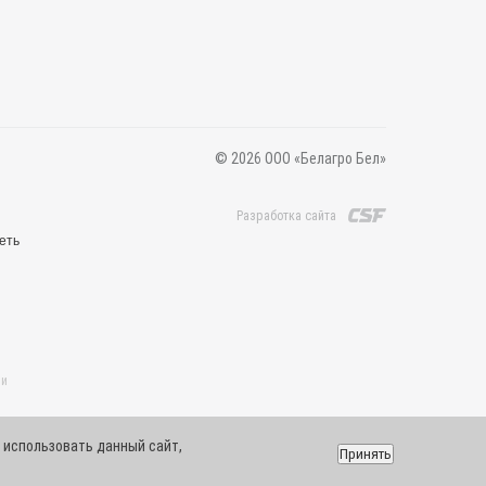
© 2026 ООО «Белагро Бел»
Разработка сайта
еть
 и
 использовать данный сайт,
Принять