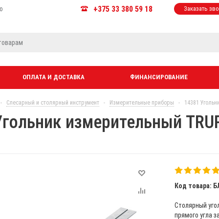
+375 33 380 59 18
ю
Заказать зв
ОПЛАТА И ДОСТАВКА
ФИНАНСИРОВАНИЕ
-
Слесарный и столярный инструмент
-
Измерительные приборы
-
14381 Угольн
Угольник измерительный TRUP
Код товара: Б
Столярный уго
прямого угла з