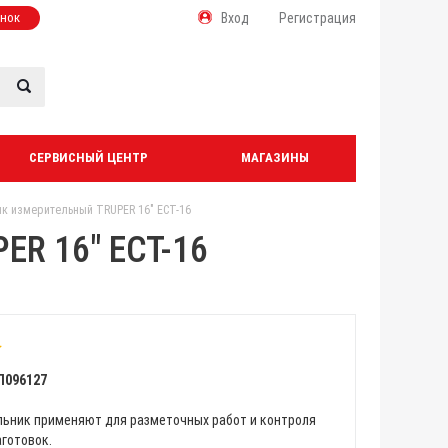
онок
Вход
Регистрация
СЕРВИСНЫЙ ЦЕНТР
МАГАЗИНЫ
ик измерительный TRUPER 16" ECT-16
ER 16" ECT-16
Л096127
льник применяют для разметочных работ и контроля
аготовок.