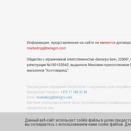
Информация, представленная на сайте
не является
договоро
marketing@belagro.com
Общество с ограниченной ответственностью «Белагро Бел», 220047, г
№190153542, выданное Минcким горисполкомом 05
регистрации
магазинов "Хозтоварищ".
Рассмотрение обращений покупателей о нарушении прав потребите
Контактный телефон:
+375 17 388 22 88
Email:
marketing@belagro.com
Местный распорядительный орган, уполномоченный рассматривать 
юридических лиц:
Администрация Заводского района города Минска
Контактный телефон:
+375 17 389 26 46
Данный веб-сайт использует cookie-файлы в целях предост
вы соглашаетесь с использованием нами cookie-файлов. Д