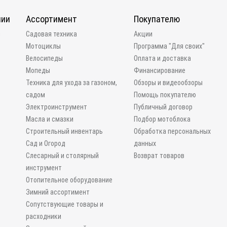
нии
Ассортимент
Покупателю
и
Садовая техника
Акции
Мотоциклы
Программа "Для своих"
Велосипеды
Оплата и доставка
Мопеды
Финансирование
Техника для ухода за газоном,
Обзоры и видеообзоры
садом
Помощь покупателю
Электроинструмент
Публичный договор
Масла и смазки
Подбор мотоблока
Строительный инвентарь
Обработка персональных
Сад и Огород
данных
Слесарный и столярный
Возврат товаров
инструмент
Отопительное оборудование
Зимний ассортимент
Сопутствующие товары и
расходники