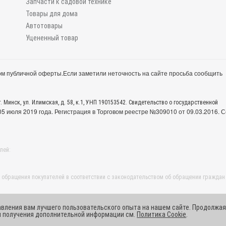
Запчасти к садовой технике
Товары для дома
Автотовары
Уцененный товар
м публичной оферты.
Если заметили неточность на сайте просьба сообщить
. Минск, ул. Илимская, д. 58, к.1, УНП 190153542. Свидетельство о государственной
 июля 2019 года. Регистрация в Торговом реестре №309010 от 09.03.2016. С
лей:
обращения покупателей в соответствии с законодательством об обращении граждан
авления вам лучшего пользовательского опыта на нашем сайте. Продолжая
ля получения дополнительной информации см.
Политика Cookie
.