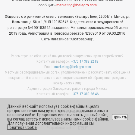
сообщить
marketing@belagro.com
Общество с ограниченной ответственностью «Белагро Бел», 220047, г. Минск, ул.
Илимская, д. 58, к.1, УНП 190153542. Свидетельство о государственной
№190153542, выданное Минcким горисполкомом 05 июля
регистрации
2019 года. Регистрация в Торговом реестре №309010 от 09.03.2016.
Сеть магазинов "Хозтоварищ".
Рассмотрение обращений покупателей о нарушении прав потребителей:
Контактный телефон:
+375 17 388 22 88
Email:
marketing@belagro.com
Местный распорядительный орган, уполномоченный рассматривать обращения
покупателей в соответствии с законодательством об обращении граждан и
юридических лиц:
Администрация Заводского района города Минска
Контактный телефон:
+375 17 389 26 46
Данный веб-сайт использует cookie-файлы в целях
предоставления вам лучшего пользовательского опыта
© 2026 ООО «Белагро Бел»
на нашем сайте. Продолжая использовать данный сайт,
Принять
вы соглашаетесь с использованием нами cookie-файлов.
Для получения дополнительной информации см.
Политика Cookie
.
Разработка сайта