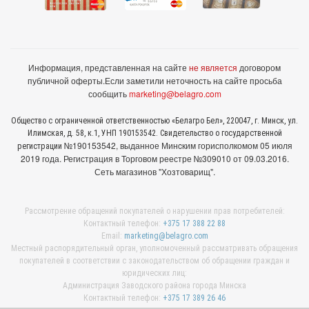
Информация, представленная на сайте
не является
договором
публичной оферты.
Если заметили неточность на сайте просьба
сообщить
marketing@belagro.com
Общество с ограниченной ответственностью «Белагро Бел», 220047, г. Минск, ул.
Илимская, д. 58, к.1, УНП 190153542. Свидетельство о государственной
№190153542, выданное Минcким горисполкомом 05 июля
регистрации
2019 года. Регистрация в Торговом реестре №309010 от 09.03.2016.
Сеть магазинов "Хозтоварищ".
Рассмотрение обращений покупателей о нарушении прав потребителей:
Контактный телефон:
+375 17 388 22 88
Email:
marketing@belagro.com
Местный распорядительный орган, уполномоченный рассматривать обращения
покупателей в соответствии с законодательством об обращении граждан и
юридических лиц:
Администрация Заводского района города Минска
Контактный телефон:
+375 17 389 26 46