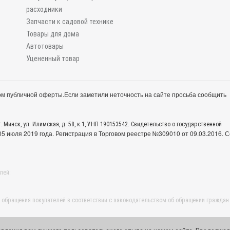
расходники
Запчасти к садовой технике
Товары для дома
Автотовары
Уцененный товар
м публичной оферты.
Если заметили неточность на сайте просьба сообщить
. Минск, ул. Илимская, д. 58, к.1, УНП 190153542. Свидетельство о государственной
 июля 2019 года. Регистрация в Торговом реестре №309010 от 09.03.2016. С
лей:
обращения покупателей в соответствии с законодательством об обращении граждан