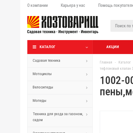
О компании
Карьера у нас
Помощь покупател
КАТАЛОГ
АКЦИИ
Садовая техника
Главная
-
Каталог
тефлоновый клапан 
Мотоциклы
1002-0
Велосипеды
пены,м
Мопеды
Техника для ухода за газоном,
садом