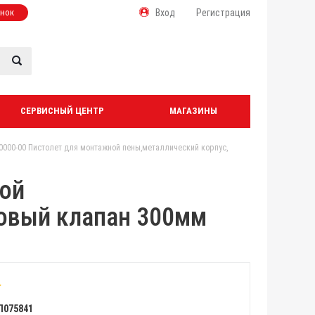
онок
Вход
Регистрация
СЕРВИСНЫЙ ЦЕНТР
МАГАЗИНЫ
0000-00 Пистолет для монтажной пены,металлический корпус,
ной
новый клапан 300мм
Л075841