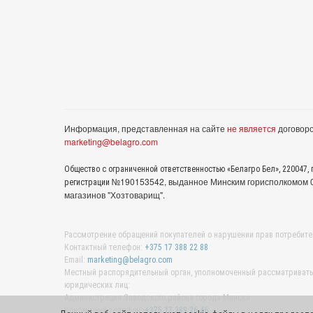
Информация, представленная на сайте
не является
договоро
marketing@belagro.com
Общество с ограниченной ответственностью «Белагро Бел», 220047, г
№190153542, выданное Минcким горисполкомом 05
регистрации
магазинов "Хозтоварищ".
Рассмотрение обращений покупателей о нарушении прав потребите
Контактный телефон:
+375 17 388 22 88
Email:
marketing@belagro.com
Местный распорядительный орган, уполномоченный рассматривать 
юридических лиц:
Администрация Заводского района города Минска
Контактный телефон:
+375 17 389 26 46