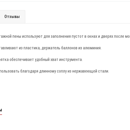
Отзывы
ажной пены используют для заполнения пустот в окнах и дверях после м
тавливают из пластика, держатель баллонов из алюминия.
оятка обеспечивает удобный хват инструмента.
спользовать благодаря длинному соплу из нержавеющей стали.
ы