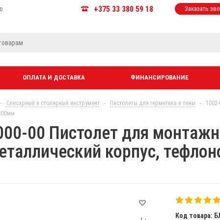
+375 33 380 59 18
ю
Заказать зв
ОПЛАТА И ДОСТАВКА
ФИНАНСИРОВАНИЕ
-
Слесарный и столярный инструмент
-
Пистолеты для герметика и пены
-
1002-
300мм
000-00 Пистолет для монтаж
еталлический корпус, тефло
Код товара: Б