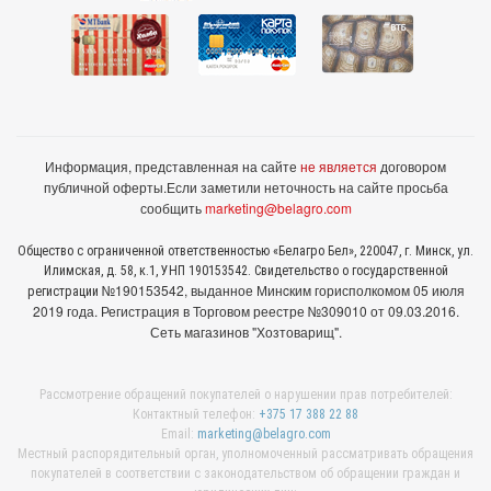
Информация, представленная на сайте
не является
договором
публичной оферты.
Если заметили неточность на сайте просьба
сообщить
marketing@belagro.com
Общество с ограниченной ответственностью «Белагро Бел», 220047, г. Минск, ул.
Илимская, д. 58, к.1, УНП 190153542. Свидетельство о государственной
№190153542, выданное Минcким горисполкомом 05 июля
регистрации
2019 года. Регистрация в Торговом реестре №309010 от 09.03.2016.
Сеть магазинов "Хозтоварищ".
Рассмотрение обращений покупателей о нарушении прав потребителей:
Контактный телефон:
+375 17 388 22 88
Email:
marketing@belagro.com
Местный распорядительный орган, уполномоченный рассматривать обращения
покупателей в соответствии с законодательством об обращении граждан и