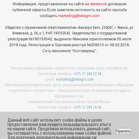
Информация, представленная на сайте
не является
договором
публичной оферты.
Если заметили неточность на сайте просьба
сообщить
marketing@belagro.com
Общество с ограниченной ответственностью «Белагро Бел», 220047, г. Минск, ул.
Илимская, д. 58, к.1, УНП 190153542. Свидетельство о государственной
№190153542, выданное Минcким горисполкомом 05 июля
регистрации
2019 года. Регистрация в Торговом реестре №309010 от 09.03.2016.
Сеть магазинов "Хозтоварищ".
Рассмотрение обращений покупателей о нарушении прав потребителей:
Контактный телефон:
+375 17 388 22 88
Email:
marketing@belagro.com
Местный распорядительный орган, уполномоченный рассматривать обращения
покупателей в соответствии с законодательством об обращении граждан и
юридических лиц:
Администрация Заводского района города Минска
Контактный телефон:
+375 17 389 26 46
Данный веб-сайт использует cookie-файлы в целях
предоставления вам лучшего пользовательского опыта
© 2026 ООО «Белагро Бел»
на нашем сайте. Продолжая использовать данный сайт,
Принять
вы соглашаетесь с использованием нами cookie-файлов.
Для получения дополнительной информации см.