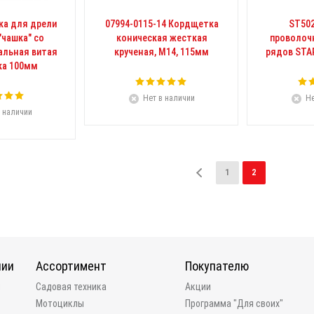
ка для дрели
07994-0115-14 Кордщетка
ST50
"чашка" со
коническая жесткая
проволоч
альная витая
крученая, M14, 115мм
рядов STA
ка 100мм
Нет в наличии
Не
 наличии
1
2
нии
Ассортимент
Покупателю
и
Садовая техника
Акции
Мотоциклы
Программа "Для своих"