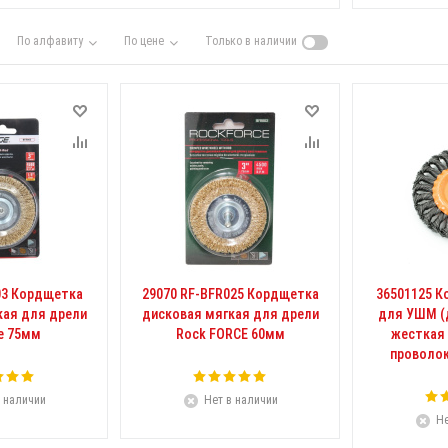
По алфавиту
По цене
Только в наличии
03 Кордщетка
29070 RF-BFR025 Кордщетка
36501125 К
кая для дрели
дисковая мягкая для дрели
для УШМ (
e 75мм
Rock FORCE 60мм
жесткая
проволок
 наличии
Нет в наличии
Не