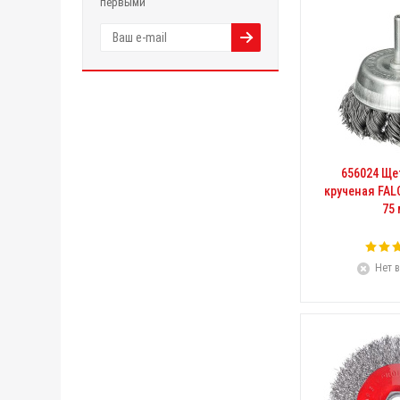
первыми
656024 Ще
крученая FAL
75
Нет в