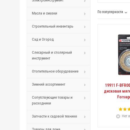
Электроинструмент
По популярности
Масла и смазки
Строительный инвентарь
Сад и Огород
Слесарный и столярный
инструмент
Отопительное оборудование
Зимний ассортимент
19911 F-BFR0
дисковая мяг
Forsag
Сопутствующие товары и
расходники
Запчасти к садовой технике
Нет в
Товары для дома