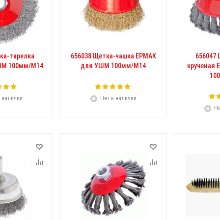
ка-тарелка
656038 Щетка-чашка ЕРМАК
656047
ШМ 100мм/М14
для УШМ 100мм/М14
крученая 
10
 наличии
Нет в наличии
Не