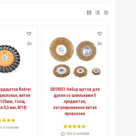
ордщетка Bohrer
SB59051 Набор щеток для
дисковая, витая
дрели со шпильками 5
 125мм, толщ.
предметов,
и 0,5 мм, М14)
латунированная витая
проволока
т в наличии
Нет в наличии