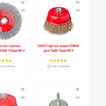
Щетка-тарелка
656037 Щетка-чашка ЕРМАК
 УШМ 125мм/М14
для УШМ 75мм/М14
т в наличии
Нет в наличии