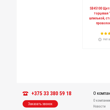
SB45100 Щет
торцевая 
шпилькой, ст
проволо
Нет в
+375 33 380 59 18
О компа
О компани
Заказать звонок
Новости