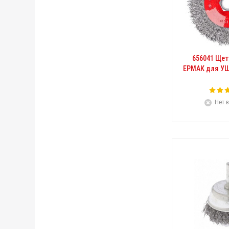
656041 Щет
ЕРМАК для У
Нет в