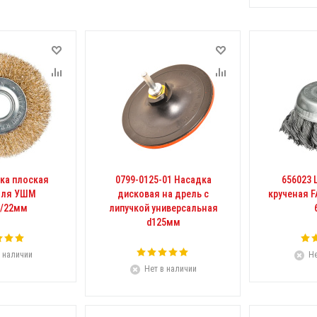
ка плоская
0799-0125-01 Насадка
656023
для УШМ
дисковая на дрель с
крученая 
/22мм
липучкой универсальная
d125мм
 наличии
Не
Нет в наличии