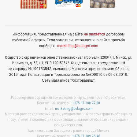
Информация, представленная на сайте
не является
договором
публичной оферты.
Если заметили неточность на сайте просьба
сообщить
marketing@belagro.com
Общество с ограниченной ответственностью «Белагро Бел», 220047, г. Минск, ул.
Илимская, д. 58, к.1, УНП 190153542. Свидетельство о государственной
№190153542, выданное Минcким горисполкомом 05 июля
регистрации
2019 года. Регистрация в Торговом реестре №309010 от 09.03.2016.
Сеть магазинов "Хозтоварищ".
Рассмотрение обращений покупателей о нарушении прав потребителей:
Контактный телефон:
+375 17 388 22 88
Email:
marketing@belagro.com
Местный распорядительный орган, уполномоченный рассматривать обращения
покупателей в соответствии с законодательством об обращении граждан и
юридических лиц:
Администрация Заводского района города Минска
Контактный телефон:
+375 17 389 26 46