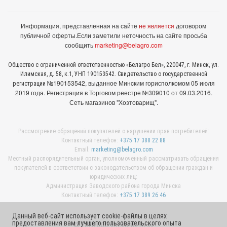
Информация, представленная на сайте
не является
договором
публичной оферты.
Если заметили неточность на сайте просьба
сообщить
marketing@belagro.com
Общество с ограниченной ответственностью «Белагро Бел», 220047, г. Минск, ул.
Илимская, д. 58, к.1, УНП 190153542. Свидетельство о государственной
№190153542, выданное Минcким горисполкомом 05 июля
регистрации
2019 года. Регистрация в Торговом реестре №309010 от 09.03.2016.
Сеть магазинов "Хозтоварищ".
Рассмотрение обращений покупателей о нарушении прав потребителей:
Контактный телефон:
+375 17 388 22 88
Email:
marketing@belagro.com
Местный распорядительный орган, уполномоченный рассматривать обращения
покупателей в соответствии с законодательством об обращении граждан и
юридических лиц:
Администрация Заводского района города Минска
Контактный телефон:
+375 17 389 26 46
Данный веб-сайт использует cookie-файлы в целях
предоставления вам лучшего пользовательского опыта
© 2026 ООО «Белагро Бел»