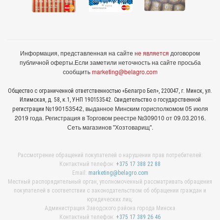
Информация, представленная на сайте
не является
договором
публичной оферты.
Если заметили неточность на сайте просьба
сообщить
marketing@belagro.com
Общество с ограниченной ответственностью «Белагро Бел», 220047, г. Минск, ул.
Илимская, д. 58, к.1, УНП 190153542. Свидетельство о государственной
№190153542, выданное Минcким горисполкомом 05 июля
регистрации
2019 года. Регистрация в Торговом реестре №309010 от 09.03.2016.
Сеть магазинов "Хозтоварищ".
Рассмотрение обращений покупателей о нарушении прав потребителей:
Контактный телефон:
+375 17 388 22 88
Email:
marketing@belagro.com
Местный распорядительный орган, уполномоченный рассматривать обращения
покупателей в соответствии с законодательством об обращении граждан и
юридических лиц:
Администрация Заводского района города Минска
Контактный телефон:
+375 17 389 26 46