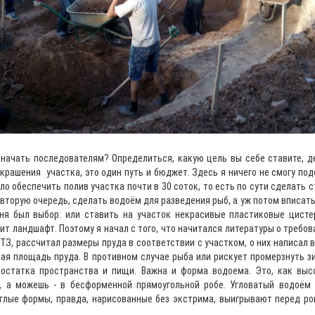
 начать последователям? Определиться, какую цель вы себе ставите, д
украшения участка, это один путь и бюджет. Здесь я ничего не смогу под
ло обеспечить полив участка почти в 30 соток, то есть по сути сделать
 вторую очередь, сделать водоём для разведения рыб, а уж потом вписат
ня был выбор: или ставить на участок некрасивые пластиковые цисте
ит ландшафт. Поэтому я начал с того, что начитался литературы о требо
ТЗ, рассчитал размеры пруда в соответствии с участком, о них написал 
ная площадь пруда. В противном случае рыба или рискует промерзнуть зи
достатка пространства и пищи. Важна и форма водоема. Это, как вы
, а можешь - в бесформенной прямоугольной робе. Угловатый водоём
глые формы, правда, нарисованные без экстрима, выигрывают перед ров