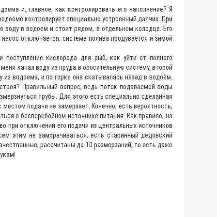
оема и, главное, как контролировать его наполнение? Я
 водоеме контролирует специально устроенный датчик. При
ю воду в водоём и стоит рядом, в отдельном колодце. Его
м насос отключается, система полива продувается и зимой
и поступление кислорода для рыб, как уйти от полного
меня качал воду из пруда в оросительную систему, второй
у из водоема, и по горке она скатывалась назад в водоём.
з строя? Правильный вопрос, ведь поток подаваемой воды
азмерзнуться трубы. Для этого есть специально сделанная
с местом подачи не замерзает. Конечно, есть вероятность,
иться о бесперебойном источнике питания. Как правило, на
во при отключении его подачи из центральных источников
всем этим не заморачиваться, есть старинный дедовский
качественные, рассчитаны до 10 размерзаний, то есть даже
нукам!