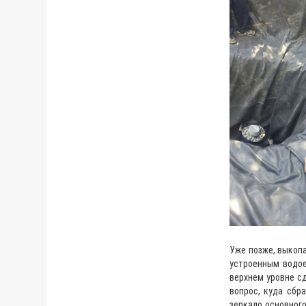
Уже позже, выкопа
устроенным водое
верхнем уровне сд
вопрос, куда сбр
зеркало основного