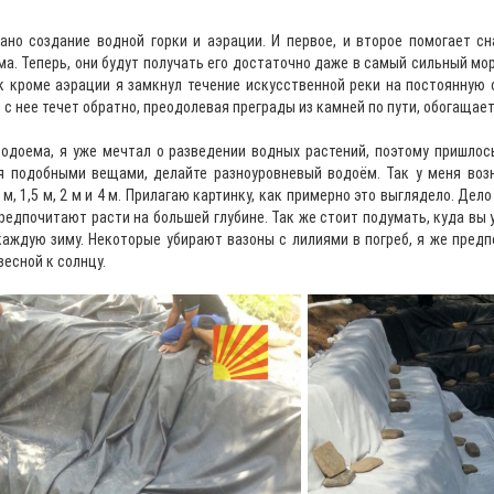
ано создание водной горки и аэрации. И первое, и второе помогает с
а. Теперь, они будут получать его достаточно даже в самый сильный мор
к кроме аэрации я замкнул течение искусственной реки на постоянную о
и с нее течет обратно, преодолевая преграды из камней по пути, обогаща
водоема, я уже мечтал о разведении водных растений, поэтому пришлось
я подобными вещами, делайте разноуровневый водоём. Так у меня воз
1 м, 1,5 м, 2 м и 4 м. Прилагаю картинку, как примерно это выглядело. Де
 предпочитают расти на большей глубине. Так же стоит подумать, куда вы 
каждую зиму. Некоторые убирают вазоны с лилиями в погреб, я же предпо
весной к солнцу.