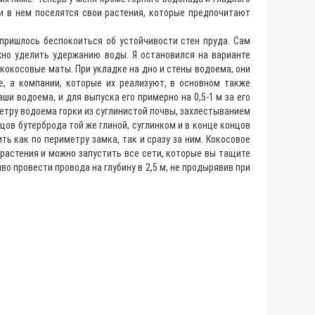
ати в нем поселятся свои растения, которые предпочитают
е пришлось беспокоиться об устойчивости стен пруда. Сам
жно уделить удержанию воды. Я остановился на варианте
 кокосовые маты. При укладке на дно и стены водоема, они
, а компании, которые их реализуют, в основном также
ши водоема, и для выпуска его примерно на 0,5-1 м за его
етру водоема горки из суглинистой почвы, захлестыванием
цов бутерброда той же глиной, суглинком и в конце концов
ь как по периметру замка, так и сразу за ним. Кокосовое
 растения и можно запустить все сети, которые вы тащите
иво провести провода на глубину в 2,5 м, не продырявив при