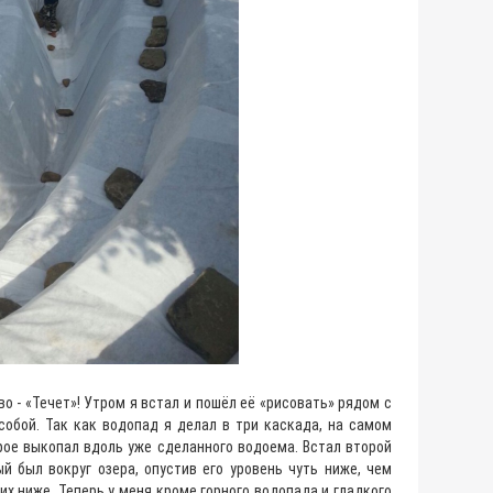
о - «Течет»! Утром я встал и пошёл её «рисовать» рядом с
обой. Так как водопад я делал в три каскада, на самом
орое выкопал вдоль уже сделанного водоема. Встал второй
й был вокруг озера, опустив его уровень чуть ниже, чем
их ниже. Теперь у меня кроме горного водопада и гладкого