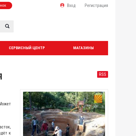
онок
Вход
Регистрация
СЕРВИСНЫЙ ЦЕНТР
МАГАЗИНЫ
я
RSS
 Может
асток,
идёт к