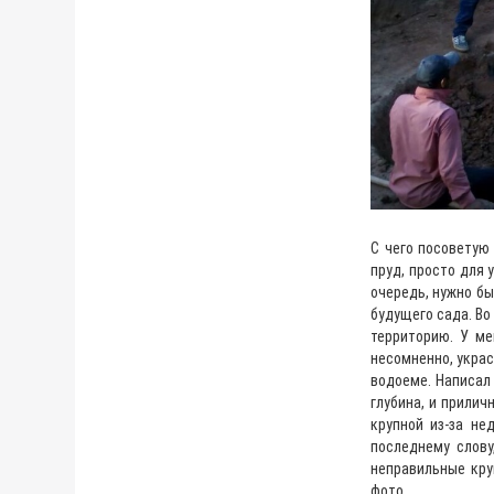
С чего посоветую
пруд, просто для 
очередь, нужно бы
будущего сада. Во
территорию. У ме
несомненно, украс
водоеме. Написал 
глубина, и прилич
крупной из-за не
последнему слову
неправильные кру
фото.