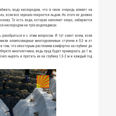
набжать воду кислородом, что в свою очередь влияет на
оз, если все зеркало покроется льдом. Но этого не должно
снову. То есть вода, которая наполнит озеро, забирается
ется кислородом на трёх водопадиках.
 разобраться и с этим вопросом. И тут совет всем, если
никли эллипсовидные многоуровневые ступени в 0,5 м от
ло в том, что некоторым растениям комфортно на глубине до
уберёте многолетники, ведь пруд будет промерзать до 1 м,
чёл нырять и прятать их на глубину 1,5-2 м и каждый год