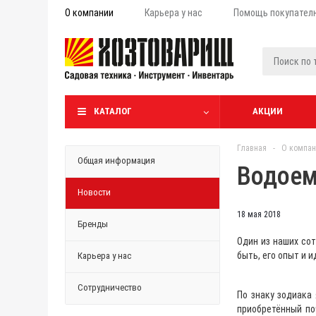
О компании
Карьера у нас
Помощь покупател
КАТАЛОГ
АКЦИИ
Главная
-
О компан
Общая информация
Водоем
Новости
18 мая 2018
Бренды
Один из наших со
быть, его опыт и и
Карьера у нас
Сотрудничество
По знаку зодиака 
приобретённый поч