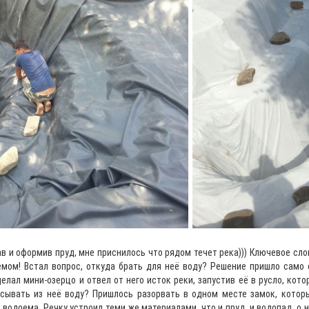
в и оформив пруд, мне приснилось что рядом течет река))) Ключевое слов
мом! Встал вопрос, откуда брать для неё воду? Решение пришло само с
елал мини-озерцо и отвел от него исток реки, запустив её в русло, кот
асывать из неё воду? Пришлось разорвать в одном месте замок, которы
 водоема. Речку устроил теми же материалами, что и пруд, и водопад, о н