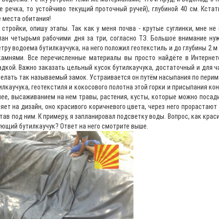
не речка, то устойчиво текущий проточный ручей), глубиной 40 см. Кст
е места обитания!
 стройки, опишу этапы. Так как у меня почва - крутые суглинки, мне н
ан четырьмя рабочими дня за три, согласно ТЗ. Большое внимание ну
тру водоема бутилкаучука, на него положил геотекстиль и до глубины 2 м
амнями. Все перечисленные материалы вы просто найдёте в Интернете
дкой. Важно заказать цельный кусок бутилкаучука, достаточный и для ча
елать так называемый замок. Устраивается он путём насыпания по перим
илкаучука, геотекстиля и кокосового полотна этой горки и присыпания кон
ее, высаживанием на нем травы, растения, кусты, которые можно посадит
яет на дизайн, оно красивого коричневого цвета, через него прорастают
ятав под ним. К примеру, я запланировал подсветку воды. Вопрос, как крас
ующий бутилкаучук? Ответ на него смотрите выше.