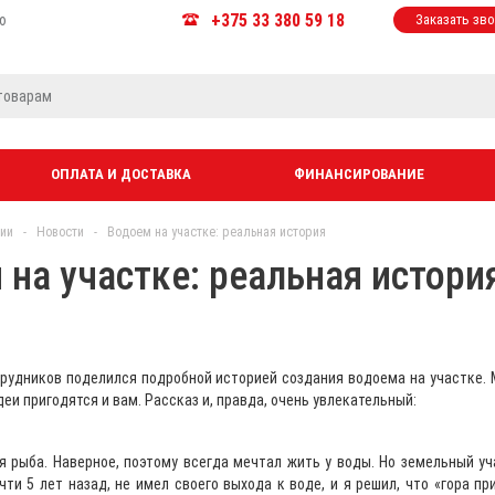
+375 33 380 59 18
ю
Заказать зв
ОПЛАТА И ДОСТАВКА
ФИНАНСИРОВАНИЕ
ии
-
Новости
-
Водоем на участке: реальная история
 на участке: реальная истори
трудников поделился подробной историей создания водоема на участке.
деи пригодятся и вам. Рассказ и, правда, очень увлекательный:
я рыба. Наверное, поэтому всегда мечтал жить у воды. Но земельный уч
ти 5 лет назад, не имел своего выхода к воде, и я решил, что «гора пр