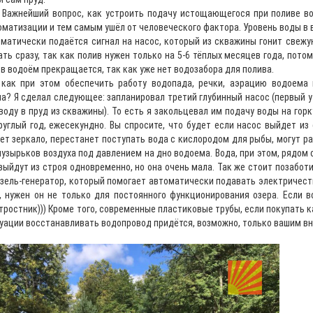
 Важнейший вопрос, как устроить подачу истощающегося при поливе вод
оматизации и тем самым ушёл от человеческого фактора. Уровень воды в
оматически подаётся сигнал на насос, который из скважины гонит свежу
ть сразу, так как полив нужен только на 5-6 тёплых месяцев года, пото
в водоём прекращается, так как уже нет водозабора для полива.
 как при этом обеспечить работу водопада, речки, аэрацию водоема 
а? Я сделал следующее: запланировал третий глубинный насос (первый у 
воду в пруд из скважины). То есть я закольцевал им подачу воды на горк
руглый год, ежесекундно. Вы спросите, что будет если насос выйдет и
ет зеркало, перестанет поступать вода с кислородом для рыбы, могут р
пузырьков воздуха под давлением на дно водоема. Вода, при этом, рядом 
выйдут из строя одновременно, но она очень мала. Так же стоит позабот
изель-генератор, который помогает автоматически подавать электричест
е, нужен он не только для постоянного функционирования озера. Если 
 тростник))) Кроме того, современные пластиковые трубы, если покупать 
туации восстанавливать водопровод придётся, возможно, только вашим в