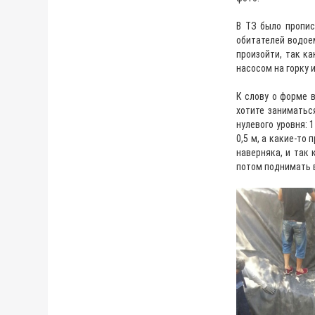
В ТЗ было пропис
обитателей водоем
произойти, так ка
насосом на горку 
К слову о форме 
хотите заниматьс
нулевого уровня: 
0,5 м, а какие-то
наверняка, и так 
потом поднимать 