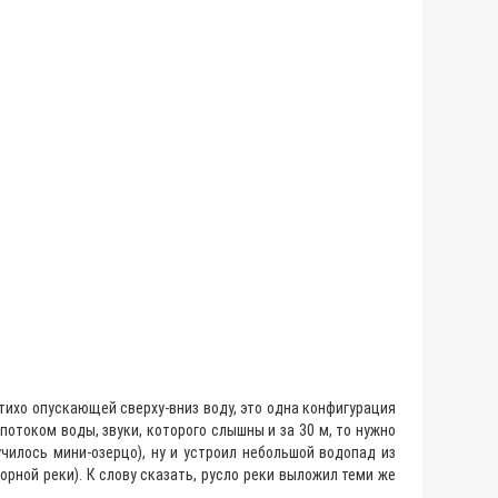
 тихо опускающей сверху-вниз воду, это одна конфигурация
потоком воды, звуки, которого слышны и за 30 м, то нужно
училось мини-озерцо), ну и устроил небольшой водопад из
рной реки). К слову сказать, русло реки выложил теми же