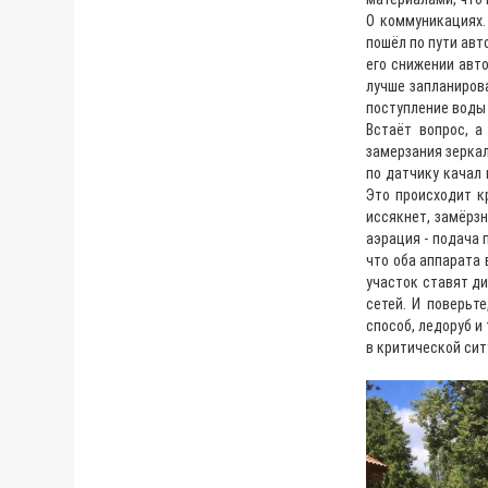
О коммуникациях.
пошёл по пути авт
его снижении авт
лучше запланирова
поступление воды 
Встаёт вопрос, а
замерзания зеркал
по датчику качал 
Это происходит к
иссякнет, замёрзн
аэрация - подача 
что оба аппарата 
участок ставят д
сетей. И поверьт
способ, ледоруб и
в критической си