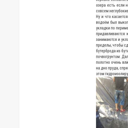
озера есть если 
совсем неглубоки
Ну и что касается
водоём был выкоп
укладки по периме
придавливаются к
занимаются и укла
пределы, чтобы сд
бутерброда из бут
почвогрунтом. Дал
полотно очень вли
на дно пруда, спр
этом гидроизолир