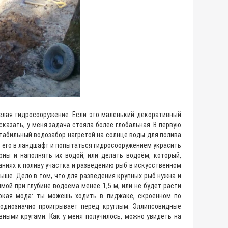
елая гидросооружение. Если это маленький декоративный
сказать, у меня задача стояла более глобальная. В первую
 стабильный водозабор нагретой на солнце воды для полива
ь его в ландшафт и попытаться гидросооружением украсить
рны и наполнять их водой, или делать водоём, который,
ваниях к поливу участка и разведению рыб в искусственном
выше. Дело в том, что для разведения крупных рыб нужна и
мой при глубине водоема менее 1,5 м, или не будет расти
сокая мода: ты можешь ходить в пиджаке, скроенном по
 однозначно проигрывает перед круглым. Эллипсовидные
ными кругами. Как у меня получилось, можно увидеть на