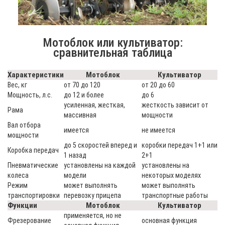
Мотоблок или культиватор:
сравнительная таблица
Характеристики
Мотоблок
Культиватор
Вес, кг
от 70 до 120
от 20 до 60
Мощность, л.с.
до 12 и более
до 6
усиленная, жесткая,
жесткость зависит от
Рама
массивная
мощности
Вал отбора
имеется
не имеется
мощности
до 5 скоростей вперед и
коробки передач 1+1 или
Коробка передач
1 назад
2+1
Пневматические
установлены на каждой
установлены на
колеса
модели
некоторых моделях
Режим
может выполнять
может выполнять
транспортировки
перевозку прицепа
транспортные работы
Функции
Мотоблок
Культиватор
применяется, но не
Фрезерование
основная функция