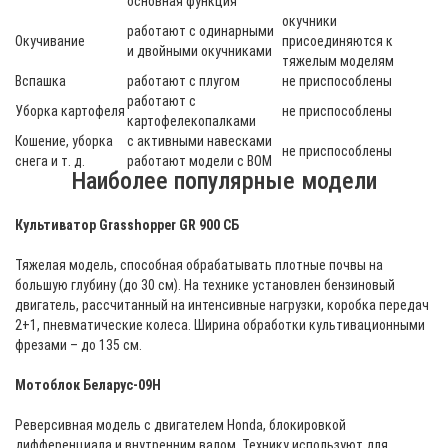
основная функция
окучники
работают с одинарными
Окучивание
присоединяются к
и двойными окучниками
тяжелым моделям
Вспашка
работают с плугом
не приспособлены
работают с
Уборка картофеля
не приспособлены
картофелекопалками
Кошение, уборка
с активными навесками
не приспособлены
снега и т. д.
работают модели с ВОМ
Наиболее популярные модели
Культиватор Grasshopper GR 900 СБ
Тяжелая модель, способная обрабатывать плотные почвы на
большую глубину (до 30 см). На технике установлен бензиновый
двигатель, рассчитанный на интенсивные нагрузки, коробка передач
2+1, пневматические колеса. Ширина обработки культивационными
фрезами – до 135 см.
Мотоблок Беларус-09Н
Реверсивная модель с двигателем Honda, блокировкой
дифференциала и внутренним валом. Технику используют для