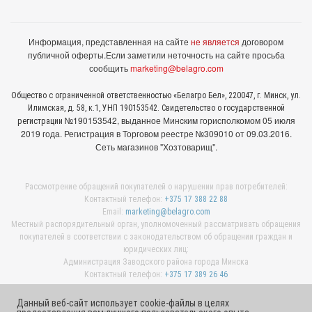
Информация, представленная на сайте
не является
договором
публичной оферты.
Если заметили неточность на сайте просьба
сообщить
marketing@belagro.com
Общество с ограниченной ответственностью «Белагро Бел», 220047, г. Минск, ул.
Илимская, д. 58, к.1, УНП 190153542. Свидетельство о государственной
№190153542, выданное Минcким горисполкомом 05 июля
регистрации
2019 года. Регистрация в Торговом реестре №309010 от 09.03.2016.
Сеть магазинов "Хозтоварищ".
Рассмотрение обращений покупателей о нарушении прав потребителей:
Контактный телефон:
+375 17 388 22 88
Email:
marketing@belagro.com
Местный распорядительный орган, уполномоченный рассматривать обращения
покупателей в соответствии с законодательством об обращении граждан и
юридических лиц:
Администрация Заводского района города Минска
Контактный телефон:
+375 17 389 26 46
Данный веб-сайт использует cookie-файлы в целях